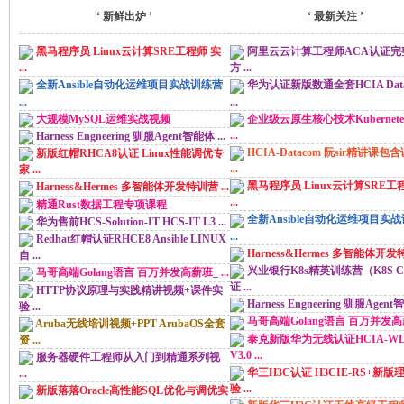
索
美
»
‘ 新鲜出炉 ’
‘ 最新关注 ’
黑马程序员 Linux云计算SRE工程师 实
阿里云云计算工程师ACA认证完
...
方 ...
全新Ansible自动化运维项目实战训练营
华为认证新版数通全套HCIA Dat
...
...
大规模MySQL运维实战视频
企业级云原生核心技术Kubernetes
...
Harness Engneering 驯服Agent智能体 ...
HCIA-Datacom 阮sir精讲课包
新版红帽RHCA8认证 Linux性能调优专
...
家 ...
黑马程序员 Linux云计算SRE工
Harness&Hermes 多智能体开发特训营 ...
河
...
精通Rust数据工程专项课程
全新Ansible自动化运维项目实
华为售前HCS-Solution-IT HCS-IT L3 ...
...
Redhat红帽认证RHCE8 Ansible LINUX
Harness&Hermes 多智能体开发特
自 ...
兴业银行K8s精英训练营（K8S 
马哥高端Golang语言 百万并发高薪班_ ...
证 ...
HTTP协议原理与实践精讲视频+课件实
Harness Engneering 驯服Agent智
验 ...
马哥高端Golang语言 百万并发高薪班
Aruba无线培训视频+PPT ArubaOS全套
泰克新版华为无线认证HCIA-WL
资 ...
V3.0 ...
服务器硬件工程师从入门到精通系列视
学
华三H3C认证 H3CIE-RS+新版
...
验 ...
新版落落Oracle高性能SQL优化与调优实