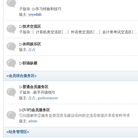
子版块:
□-学习经验和技巧
版主:
yeyedidi
□-技术交流区
子版块:
〖计算机类交流区〗
,
〖外语类交流区〗
,
〖会计类考试交流区〗
,
□-休闲娱乐区
版主:
占占
□-职场纵横
≡会员综合服务区≡
□-普通会员服务区
子版块:
-新手升级指引
版主:
占占
,
guzhuxiaoyue
□-[VIP]会员服务区
①问题解答②服务监督③意见建议④内部交流⑤资源共享⑥资料寻求
版主:
admin
≡站务管理区≡