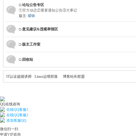
□-论坛公告专区
①官方动态②重要通知公告③大事记
版主:
暧昧
□-意见建议&违规举报区
□-版主工作室
□-回收站
IT认证超级讲师
Linux运维部落
博客站长联盟
QQ在线咨询
在线QQ客服1
在线QQ客服2
添加客服QQ
微信扫一扫
申请VIP咨询