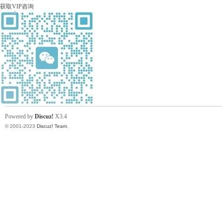
获取VIP咨询
Powered by
Discuz!
X3.4
© 2001-2023
Discuz! Team
.