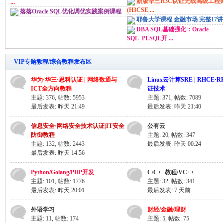
新版华三H3C认证无线高级工程
...
(H3CSE ...
落落Oracle SQL优化调优实践案例课程
耶鲁大学课程 金融市场 完整17讲 中
DBA SQL基础强化：Oracle
SQL_PLSQL开 ...
≡VIP专题教程/综合教程发布区≡
华为·华三·思科认证 | 网络数通与
Linux云计算SRE | RHCE·
习
ICT全方向教程
证技术
主题: 376
,
帖数: 5953
主题: 371
,
帖数: 7089
最后发表:
昨天 21:49
最后发表:
昨天 21:40
信息安全·网络安全技术认证|IT安全
公有云
防御教程
主题: 20
,
帖数: 347
主题: 132
,
帖数: 2443
最后发表:
昨天 00:24
最后发表:
昨天 14:56
Python/Golang/PHP开发
C/C++教程/VC++
在
主题: 101
,
帖数: 1776
主题: 32
,
帖数: 341
最后发表:
昨天 20:01
最后发表:
7 天前
外语学习
财经/金融/理财
主题: 11
,
帖数: 174
主题: 5
,
帖数: 75