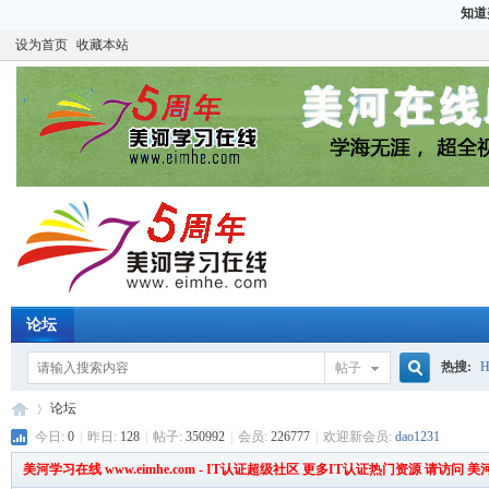
知道
设为首页
收藏本站
论坛
热搜:
H
帖子
搜
论坛
CCIE
H
今日:
0
|
昨日:
128
|
帖子:
350992
|
会员:
226777
|
欢迎新会员:
dao1231
美河学习在线 www.eimhe.com - IT认证超级社区 更多IT认证热门资源 请访问