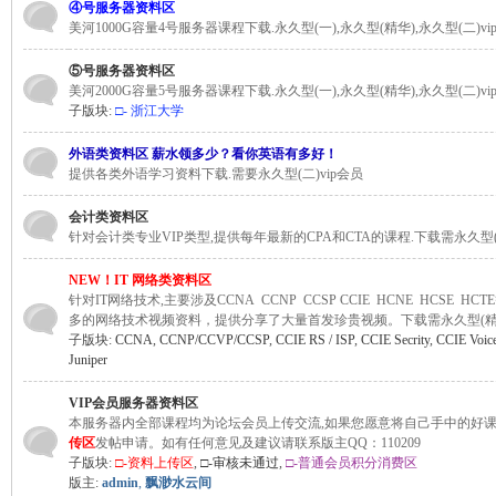
④号服务器资料区
美河1000G容量4号服务器课程下载.永久型(一),永久型(精华),永久型(二)vi
⑤号服务器资料区
站)
美河2000G容量5号服务器课程下载.永久型(一),永久型(精华),永久型(二)vi
子版块:
□- 浙江大学
外语类资料区 薪水领多少？看你英语有多好！
提供各类外语学习资料下载.需要永久型(二)vip会员
会计类资料区
针对会计类专业VIP类型,提供每年最新的CPA和CTA的课程.下载需永久型(一
NEW！IT 网络类资料区
ei
针对IT网络技术,主要涉及CCNA CCNP CCSP CCIE HCNE HCSE H
多的网络技术视频资料，提供分享了大量首发珍贵视频。下载需永久型(精华),
子版块:
CCNA
,
CCNP/CCVP/CCSP
,
CCIE RS / ISP
,
CCIE Secrity
,
CCIE Voi
Juniper
VIP会员服务器资料区
本服务器内全部课程均为论坛会员上传交流,如果您愿意将自己手中的好课
传区
发帖申请。如有任何意见及建议请联系版主QQ：110209
子版块:
□-资料上传区
,
□-审核未通过
,
□-普通会员积分消费区
版主:
admin
,
飘渺水云间